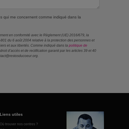
ves qui me concernent comme indiqué dans la
ernent en conformité avec le Règlement (UE) 2016/679, la
4-801 du 6 août 2004 relative à la protection des personnes et
ichiers et aux libertés. Comme indiqué dans la
politique de
droit d’accès et de rectification garanti par les articles 39 et 40
ntact@restosducoeur.org.
Liens utiles
Où trouver nos centres ?