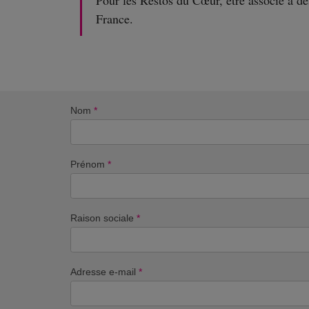
Pour les Restos du Cœur, être associé à de
France.
Nom
*
Prénom
*
Raison sociale
*
Adresse e-mail
*