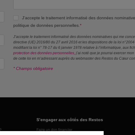
J’accepte le traitement informatisé des données nominati
politique de données personnelles.
*
J’accepte le traitement informatisé des données nominatives qui me conc
directive (UE) 2016/80 du 27 avril 2016 et les dispositions de la loi n°200
modifiant la loi n° 78-17 du 6 janvier 1978 relative à l’informatique, aux f
protection des données personnelles
, j’ai noté que je pourrai exercer mon 
de cette loi en m’adressant auprès du webmaster des Restos du Cœur co
* Champs obligatoire
S’engager aux côtés des Restos
?
Faire un don financier