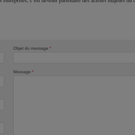
s entreprises, c’est devenir partenaire des acteurs majeurs d
Objet du message
*
Message
*