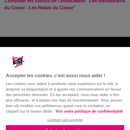
Consulter les statuts de l'association "Les Restaurants
du Coeur - Les Relais du Coeur"
Les Restos du Cœur du 18
16 route d'Orléans
18230 Saint Doulchard
Accepter les cookies, c'est aussi nous aider !
02 48 24 92 52
Les cookies nous aident à améliorer votre expérience sur le site, à
analyser sa fréquentation et à ajuster nos communications en faveur
Nous contacter
des personnes démunies. En les acceptant, vous nous aidez à être
plus efficaces, et à réduire nos frais de fonctionnement. Vous pouvez
bien sûr modifier vos préférences quand vous le souhaitez, en
cliquant sur le bouton dédié.
Voir notre politique de confidentialité
Confidentialité
|
Accessibilité : non
© Gaston Bergeret
conforme
|
Mentions légales
| 2016 ©
Continuer sans accepter